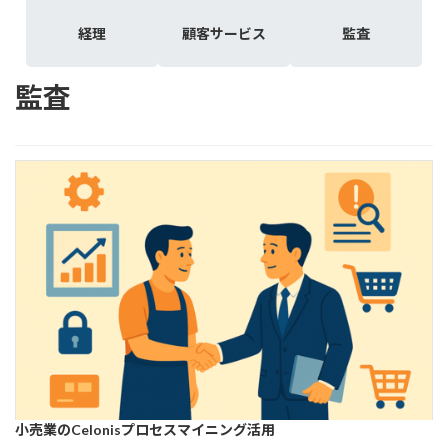
プ
プ
プ
経理
顧客サービス
監査
リ
リ
リ
ン
ン
ン
ク
ク
ク
監査
小売業のCelonisプロセスマイニング活用